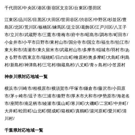
千代田区/中央区/港区/新宿区文京区/台東区/墨田区
江東区/品川区/目黒区/大田区/世田谷区/渋谷区/中野区/杉並区/豊
島区/北区/荒川区/板橋区/練馬区/足立区/葛飾区/江戸川区/八王子
市/立川市/武蔵野市/三鷹市/青梅市/府中市/昭島市/調布市/町田市/
小金井市/小平市日野市/東村山市/国分寺市/国立市/福生市/狛江市/
東大和市/清瀬市/東久留米市/武蔵村山市/多摩市/稲城市/羽村市/あ
きる野市/西東京市/瑞穂町/日の出町/檜原村/奥多摩町/大島町/利島
村/新島村/神津島村/三宅村/御蔵島村/八丈町/青ヶ島村/小笠原村
神奈川県対応地域一覧
横浜市/川崎市/相模原市/横須賀市/平塚市/鎌倉市/藤沢市/小田原
市/茅ヶ崎市/逗子市/三浦市/秦野市/厚木市大和市/伊勢原市/海老名
市/座間市/南足柄市/綾瀬市/葉山町/寒川町/大磯町/二宮町/中井町/
大井町/松田町/山北町/開成町/箱根町/真鶴町/湯河原町/愛川町/清
川村/
千葉県対応地域一覧