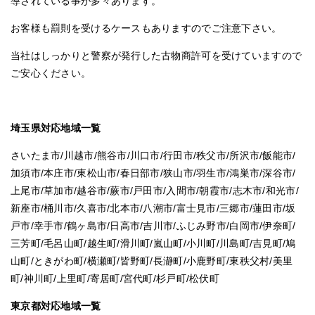
導されている事が多々あります。
お客様も罰則を受けるケースもありますのでご注意下さい。
当社はしっかりと警察が発行した古物商許可を受けていますので
ご安心ください。
埼玉県対応地域一覧
さいたま市/川越市/熊谷市/川口市/行田市/秩父市/所沢市/飯能市/
加須市/本庄市/東松山市/春日部市/狭山市/羽生市/鴻巣市/深谷市/
上尾市/草加市/越谷市/蕨市/戸田市/入間市/朝霞市/志木市/和光市/
新座市/桶川市/久喜市/北本市/八潮市/富士見市/三郷市/蓮田市/坂
戸市/幸手市/鶴ヶ島市/日高市/吉川市/ふじみ野市/白岡市/伊奈町/
三芳町/毛呂山町/越生町/滑川町/嵐山町/小川町/川島町/吉見町/鳩
山町/ときがわ町/横瀬町/皆野町/長瀞町/小鹿野町/東秩父村/美里
町/神川町/上里町/寄居町/宮代町/杉戸町/松伏町
東京都対応地域一覧