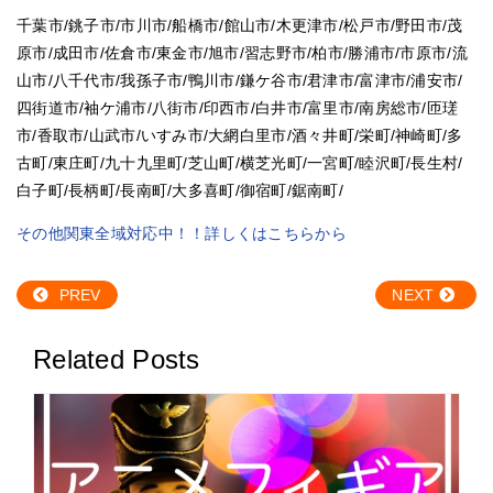
千葉市
/
銚子市
/
市川市
/
船橋市
/
館山市
/
木更津市
/
松戸市
/
野田市
/
茂
原市
/
成田市
/
佐倉市
/
東金市
/
旭市
/
習志野市
/
柏市
/
勝浦市
/
市原市
/
流
山市
/
八千代市
/
我孫子市
/
鴨川市
/
鎌ケ谷市
/
君津市
/
富津市
/
浦安市
/
四街道市
/
袖ケ浦市
/
八街市
/
印西市
/
白井市
/
富里市
/
南房総市
/
匝瑳
市
/
香取市
/
山武市
/
いすみ市
/
大網白里市
/
酒々井町
/
栄町
/
神崎町
/
多
古町
/
東庄町
/
九十九里町
/
芝山町
/
横芝光町
/
一宮町
/
睦沢町
/
長生村
/
白子町
/
長柄町
/
長南町
/
大多喜町
/
御宿町
/
鋸南町
/
その他関東全域対応中！！詳しくはこちらから
PREV
NEXT
Related Posts