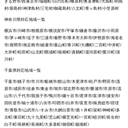
きる野市/西東京市/瑞穂町/日の出町/檜原村/奥多摩町/大島町/利島
村/新島村/神津島村/三宅村/御蔵島村/八丈町/青ヶ島村/小笠原村
神奈川県対応地域一覧
横浜市/川崎市/相模原市/横須賀市/平塚市/鎌倉市/藤沢市/小田原
市/茅ヶ崎市/逗子市/三浦市/秦野市/厚木市大和市/伊勢原市/海老名
市/座間市/南足柄市/綾瀬市/葉山町/寒川町/大磯町/二宮町/中井町/
大井町/松田町/山北町/開成町/箱根町/真鶴町/湯河原町/愛川町/清
川村/
千葉県対応地域一覧
千葉市/銚子市/市川市/船橋市/館山市/木更津市/松戸市/野田市/茂
原市/成田市/佐倉市/東金市/旭市/習志野市/柏市/勝浦市/市原市/流
山市/八千代市/我孫子市/鴨川市/鎌ケ谷市/君津市/富津市/浦安市/
四街道市/袖ケ浦市/八街市/印西市/白井市/富里市/南房総市/匝瑳
市/香取市/山武市/いすみ市/大網白里市/酒々井町/栄町/神崎町/多
古町/東庄町/九十九里町/芝山町/横芝光町/一宮町/睦沢町/長生村/
白子町/長柄町/長南町/大多喜町/御宿町/鋸南町/