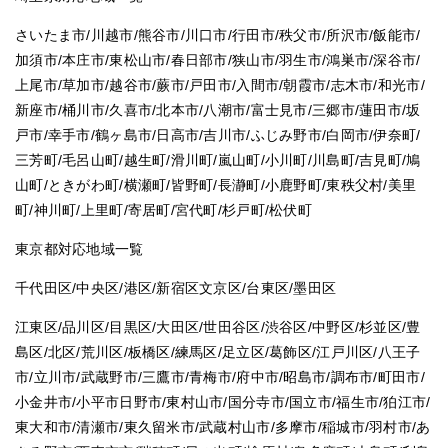
さいたま市/川越市/熊谷市/川口市/行田市/秩父市/所沢市/飯能市/
加須市/本庄市/東松山市/春日部市/狭山市/羽生市/鴻巣市/深谷市/
上尾市/草加市/越谷市/蕨市/戸田市/入間市/朝霞市/志木市/和光市/
新座市/桶川市/久喜市/北本市/八潮市/富士見市/三郷市/蓮田市/坂
戸市/幸手市/鶴ヶ島市/日高市/吉川市/ふじみ野市/白岡市/伊奈町/
三芳町/毛呂山町/越生町/滑川町/嵐山町/小川町/川島町/吉見町/鳩
山町/ときがわ町/横瀬町/皆野町/長瀞町/小鹿野町/東秩父村/美里
町/神川町/上里町/寄居町/宮代町/杉戸町/松伏町
東京都対応地域一覧
千代田区/中央区/港区/新宿区文京区/台東区/墨田区
江東区/品川区/目黒区/大田区/世田谷区/渋谷区/中野区/杉並区/豊
島区/北区/荒川区/板橋区/練馬区/足立区/葛飾区/江戸川区/八王子
市/立川市/武蔵野市/三鷹市/青梅市/府中市/昭島市/調布市/町田市/
小金井市/小平市日野市/東村山市/国分寺市/国立市/福生市/狛江市/
東大和市/清瀬市/東久留米市/武蔵村山市/多摩市/稲城市/羽村市/あ