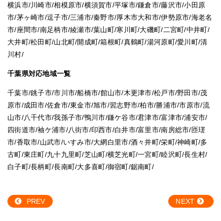
横浜市/川崎市/相模原市/横須賀市/平塚市/鎌倉市/藤沢市/小田原
市/茅ヶ崎市/逗子市/三浦市/秦野市/厚木市大和市/伊勢原市/海老名
市/座間市/南足柄市/綾瀬市/葉山町/寒川町/大磯町/二宮町/中井町/
大井町/松田町/山北町/開成町/箱根町/真鶴町/湯河原町/愛川町/清
川村/
千葉県対応地域一覧
千葉市
/
銚子市
/
市川市
/
船橋市
/
館山市
/
木更津市
/
松戸市
/
野田市
/
茂
原市
/
成田市
/
佐倉市
/
東金市
/
旭市
/
習志野市
/
柏市
/
勝浦市
/
市原市
/
流
山市
/
八千代市
/
我孫子市
/
鴨川市
/
鎌ケ谷市
/
君津市
/
富津市
/
浦安市
/
四街道市
/
袖ケ浦市
/
八街市
/
印西市
/
白井市
/
富里市
/
南房総市
/
匝瑳
市
/
香取市
/
山武市
/
いすみ市
/
大網白里市
/
酒々井町
/
栄町
/
神崎町
/
多
古町
/
東庄町
/
九十九里町
/
芝山町
/
横芝光町
/
一宮町
/
睦沢町
/
長生村
/
白子町
/
長柄町
/
長南町
/
大多喜町
/
御宿町
/
鋸南町
/
PREV
NEXT