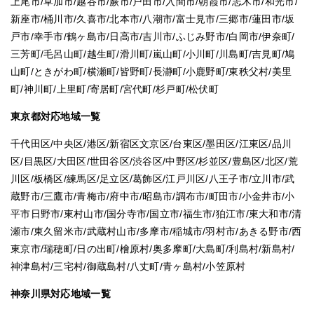
上尾市/草加市/越谷市/蕨市/戸田市/入間市/朝霞市/志木市/和光市/
新座市/桶川市/久喜市/北本市/八潮市/富士見市/三郷市/蓮田市/坂
戸市/幸手市/鶴ヶ島市/日高市/吉川市/ふじみ野市/白岡市/伊奈町/
三芳町/毛呂山町/越生町/滑川町/嵐山町/小川町/川島町/吉見町/鳩
山町/ときがわ町/横瀬町/皆野町/長瀞町/小鹿野町/東秩父村/美里
町/神川町/上里町/寄居町/宮代町/杉戸町/松伏町
東京都対応地域一覧
千代田区/中央区/港区/新宿区文京区/台東区/墨田区/江東区/品川
区/目黒区/大田区/世田谷区/渋谷区/中野区/杉並区/豊島区/北区/荒
川区/板橋区/練馬区/足立区/葛飾区/江戸川区/八王子市/立川市/武
蔵野市/三鷹市/青梅市/府中市/昭島市/調布市/町田市/小金井市/小
平市日野市/東村山市/国分寺市/国立市/福生市/狛江市/東大和市/清
瀬市/東久留米市/武蔵村山市/多摩市/稲城市/羽村市/あきる野市/西
東京市/瑞穂町/日の出町/檜原村/奥多摩町/大島町/利島村/新島村/
神津島村/三宅村/御蔵島村/八丈町/青ヶ島村/小笠原村
神奈川県対応地域一覧