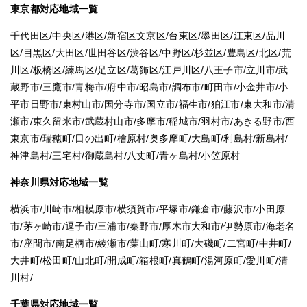
東京都対応地域一覧
千代田区/中央区/港区/新宿区文京区/台東区/墨田区/江東区/品川
区/目黒区/大田区/世田谷区/渋谷区/中野区/杉並区/豊島区/北区/荒
川区/板橋区/練馬区/足立区/葛飾区/江戸川区/八王子市/立川市/武
蔵野市/三鷹市/青梅市/府中市/昭島市/調布市/町田市/小金井市/小
平市日野市/東村山市/国分寺市/国立市/福生市/狛江市/東大和市/清
瀬市/東久留米市/武蔵村山市/多摩市/稲城市/羽村市/あきる野市/西
東京市/瑞穂町/日の出町/檜原村/奥多摩町/大島町/利島村/新島村/
神津島村/三宅村/御蔵島村/八丈町/青ヶ島村/小笠原村
神奈川県対応地域一覧
横浜市/川崎市/相模原市/横須賀市/平塚市/鎌倉市/藤沢市/小田原
市/茅ヶ崎市/逗子市/三浦市/秦野市/厚木市大和市/伊勢原市/海老名
市/座間市/南足柄市/綾瀬市/葉山町/寒川町/大磯町/二宮町/中井町/
大井町/松田町/山北町/開成町/箱根町/真鶴町/湯河原町/愛川町/清
川村/
千葉県対応地域一覧