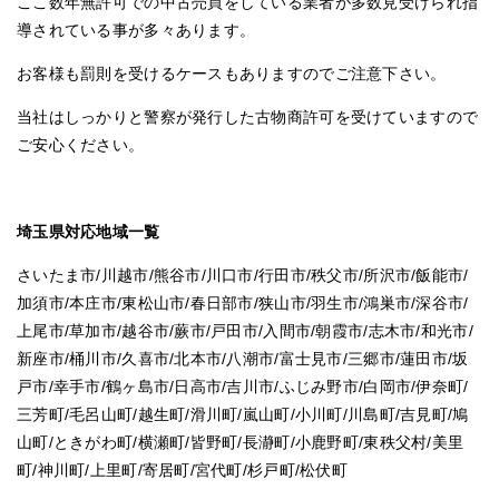
ここ数年無許可での中古売買をしている業者が多数見受けられ指
導されている事が多々あります。
お客様も罰則を受けるケースもありますのでご注意下さい。
当社はしっかりと警察が発行した古物商許可を受けていますので
ご安心ください。
埼玉県対応地域一覧
さいたま市/川越市/熊谷市/川口市/行田市/秩父市/所沢市/飯能市/
加須市/本庄市/東松山市/春日部市/狭山市/羽生市/鴻巣市/深谷市/
上尾市/草加市/越谷市/蕨市/戸田市/入間市/朝霞市/志木市/和光市/
新座市/桶川市/久喜市/北本市/八潮市/富士見市/三郷市/蓮田市/坂
戸市/幸手市/鶴ヶ島市/日高市/吉川市/ふじみ野市/白岡市/伊奈町/
三芳町/毛呂山町/越生町/滑川町/嵐山町/小川町/川島町/吉見町/鳩
山町/ときがわ町/横瀬町/皆野町/長瀞町/小鹿野町/東秩父村/美里
町/神川町/上里町/寄居町/宮代町/杉戸町/松伏町