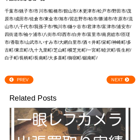
千葉市
/
銚子市
/
市川市
/
船橋市
/
館山市
/
木更津市
/
松戸市
/
野田市
/
茂
原市
/
成田市
/
佐倉市
/
東金市
/
旭市
/
習志野市
/
柏市
/
勝浦市
/
市原市
/
流
山市
/
八千代市
/
我孫子市
/
鴨川市
/
鎌ケ谷市
/
君津市
/
富津市
/
浦安市
/
四街道市
/
袖ケ浦市
/
八街市
/
印西市
/
白井市
/
富里市
/
南房総市
/
匝瑳
市
/
香取市
/
山武市
/
いすみ市
/
大網白里市
/
酒々井町
/
栄町
/
神崎町
/
多
古町
/
東庄町
/
九十九里町
/
芝山町
/
横芝光町
/
一宮町
/
睦沢町
/
長生村
/
白子町
/
長柄町
/
長南町
/
大多喜町
/
御宿町
/
鋸南町
/
PREV
NEXT
Related Posts