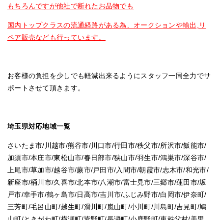
もちろんですが他社で断れたお品物でも
国内トップクラスの流通経路がある為、オークションや輸出,リ
ペア販売なども行っています。
お客様の負担を少しでも軽減出来るようにスタッフ一同全力でサ
ポートさせて頂きます。
埼玉県対応地域一覧
さいたま市/川越市/熊谷市/川口市/行田市/秩父市/所沢市/飯能市/
加須市/本庄市/東松山市/春日部市/狭山市/羽生市/鴻巣市/深谷市/
上尾市/草加市/越谷市/蕨市/戸田市/入間市/朝霞市/志木市/和光市/
新座市/桶川市/久喜市/北本市/八潮市/富士見市/三郷市/蓮田市/坂
戸市/幸手市/鶴ヶ島市/日高市/吉川市/ふじみ野市/白岡市/伊奈町/
三芳町/毛呂山町/越生町/滑川町/嵐山町/小川町/川島町/吉見町/鳩
山町/ときがわ町/横瀬町/皆野町/長瀞町/小鹿野町/東秩父村/美里