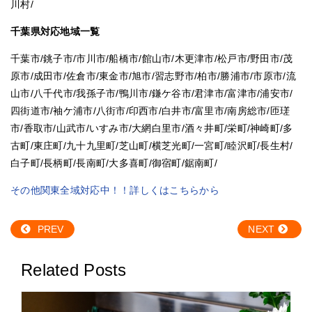
川村/
千葉県対応地域一覧
千葉市
/
銚子市
/
市川市
/
船橋市
/
館山市
/
木更津市
/
松戸市
/
野田市
/
茂
原市
/
成田市
/
佐倉市
/
東金市
/
旭市
/
習志野市
/
柏市
/
勝浦市
/
市原市
/
流
山市
/
八千代市
/
我孫子市
/
鴨川市
/
鎌ケ谷市
/
君津市
/
富津市
/
浦安市
/
四街道市
/
袖ケ浦市
/
八街市
/
印西市
/
白井市
/
富里市
/
南房総市
/
匝瑳
市
/
香取市
/
山武市
/
いすみ市
/
大網白里市
/
酒々井町
/
栄町
/
神崎町
/
多
古町
/
東庄町
/
九十九里町
/
芝山町
/
横芝光町
/
一宮町
/
睦沢町
/
長生村
/
白子町
/
長柄町
/
長南町
/
大多喜町
/
御宿町
/
鋸南町
/
その他関東全域対応中！！詳しくはこちらから
PREV
NEXT
Related Posts