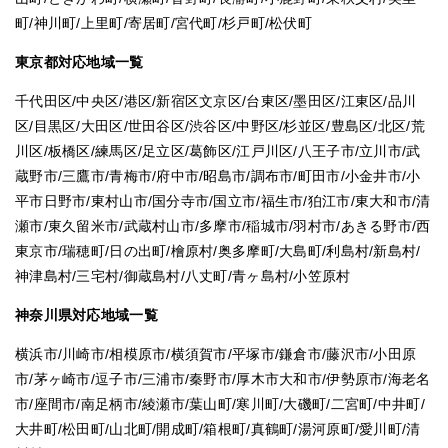
町/神川町/上里町/寄居町/宮代町/杉戸町/松伏町
東京都対応地域一覧
千代田区/中央区/港区/新宿区文京区/台東区/墨田区/江東区/品川
区/目黒区/大田区/世田谷区/渋谷区/中野区/杉並区/豊島区/北区/荒
川区/板橋区/練馬区/足立区/葛飾区/江戸川区/八王子市/立川市/武
蔵野市/三鷹市/青梅市/府中市/昭島市/調布市/町田市/小金井市/小
平市日野市/東村山市/国分寺市/国立市/福生市/狛江市/東大和市/清
瀬市/東久留米市/武蔵村山市/多摩市/稲城市/羽村市/あきる野市/西
東京市/瑞穂町/日の出町/檜原村/奥多摩町/大島町/利島村/新島村/
神津島村/三宅村/御蔵島村/八丈町/青ヶ島村/小笠原村
神奈川県対応地域一覧
横浜市/川崎市/相模原市/横須賀市/平塚市/鎌倉市/藤沢市/小田原
市/茅ヶ崎市/逗子市/三浦市/秦野市/厚木市大和市/伊勢原市/海老名
市/座間市/南足柄市/綾瀬市/葉山町/寒川町/大磯町/二宮町/中井町/
大井町/松田町/山北町/開成町/箱根町/真鶴町/湯河原町/愛川町/清