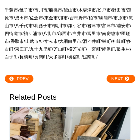
千葉市
/
銚子市
/
市川市
/
船橋市
/
館山市
/
木更津市
/
松戸市
/
野田市
/
茂
原市
/
成田市
/
佐倉市
/
東金市
/
旭市
/
習志野市
/
柏市
/
勝浦市
/
市原市
/
流
山市
/
八千代市
/
我孫子市
/
鴨川市
/
鎌ケ谷市
/
君津市
/
富津市
/
浦安市
/
四街道市
/
袖ケ浦市
/
八街市
/
印西市
/
白井市
/
富里市
/
南房総市
/
匝瑳
市
/
香取市
/
山武市
/
いすみ市
/
大網白里市
/
酒々井町
/
栄町
/
神崎町
/
多
古町
/
東庄町
/
九十九里町
/
芝山町
/
横芝光町
/
一宮町
/
睦沢町
/
長生村
/
白子町
/
長柄町
/
長南町
/
大多喜町
/
御宿町
/
鋸南町
/
PREV
NEXT
Related Posts