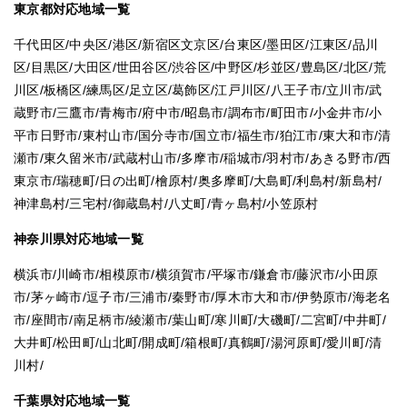
東京都対応地域一覧
千代田区/中央区/港区/新宿区文京区/台東区/墨田区/江東区/品川
区/目黒区/大田区/世田谷区/渋谷区/中野区/杉並区/豊島区/北区/荒
川区/板橋区/練馬区/足立区/葛飾区/江戸川区/八王子市/立川市/武
蔵野市/三鷹市/青梅市/府中市/昭島市/調布市/町田市/小金井市/小
平市日野市/東村山市/国分寺市/国立市/福生市/狛江市/東大和市/清
瀬市/東久留米市/武蔵村山市/多摩市/稲城市/羽村市/あきる野市/西
東京市/瑞穂町/日の出町/檜原村/奥多摩町/大島町/利島村/新島村/
神津島村/三宅村/御蔵島村/八丈町/青ヶ島村/小笠原村
神奈川県対応地域一覧
横浜市/川崎市/相模原市/横須賀市/平塚市/鎌倉市/藤沢市/小田原
市/茅ヶ崎市/逗子市/三浦市/秦野市/厚木市大和市/伊勢原市/海老名
市/座間市/南足柄市/綾瀬市/葉山町/寒川町/大磯町/二宮町/中井町/
大井町/松田町/山北町/開成町/箱根町/真鶴町/湯河原町/愛川町/清
川村/
千葉県対応地域一覧