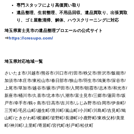
専門スタッフにより高価買い取り
遺品整理、生前整理、不用品回収、遺品買取り、出張買取
り、ゴミ屋敷清掃、解体、ハウスクリーニングに対応
埼玉県富士見市の遺品整理プロエールの公式サイト
⇒
https://cresupo.com/
埼玉県対応地域一覧
さいたま市/川越市/熊谷市/川口市/行田市/秩父市/所沢市/飯能市/
加須市/本庄市/東松山市/春日部市/狭山市/羽生市/鴻巣市/深谷市/
上尾市/草加市/越谷市/蕨市/戸田市/入間市/朝霞市/志木市/和光市/
新座市/桶川市/久喜市/北本市/八潮市/富士見市/三郷市/蓮田市/坂
戸市/幸手市/鶴ヶ島市/日高市/吉川市/ふじみ野市/白岡市/伊奈町/
三芳町/毛呂山町/越生町/滑川町/嵐山町/小川町/川島町/吉見町/鳩
山町/ときがわ町/横瀬町/皆野町/長瀞町/小鹿野町/東秩父村/美里
町/神川町/上里町/寄居町/宮代町/杉戸町/松伏町